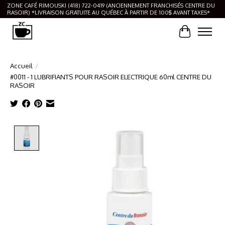
ZONE CAFÉ RIMOUSKI (418) 722-0419 (ANCIENNEMENT FRANCHISÉS CENTRE DU
RASOIR) *LIVRAISON GRATUITE AU QUÉBEC À PARTIR DE 100$ AVANT TAXES*
Panier
Accueil
/
#0011 - 1 LUBRIFIANTS POUR RASOIR ELECTRIQUE 60ml CENTRE DU
RASOIR
Product image slideshow Items