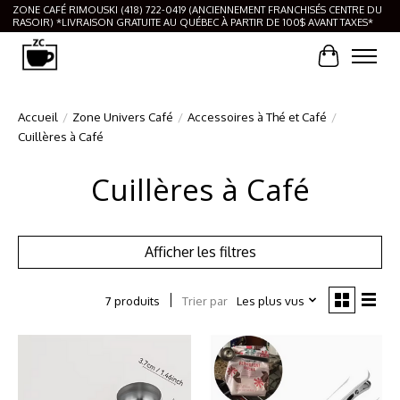
ZONE CAFÉ RIMOUSKI (418) 722-0419 (ANCIENNEMENT FRANCHISÉS CENTRE DU
RASOIR) *LIVRAISON GRATUITE AU QUÉBEC À PARTIR DE 100$ AVANT TAXES*
Panier
Accueil
/
Zone Univers Café
/
Accessoires à Thé et Café
/
Cuillères à Café
Cuillères à Café
Afficher les filtres
Trier par
Les plus vus
7 produits