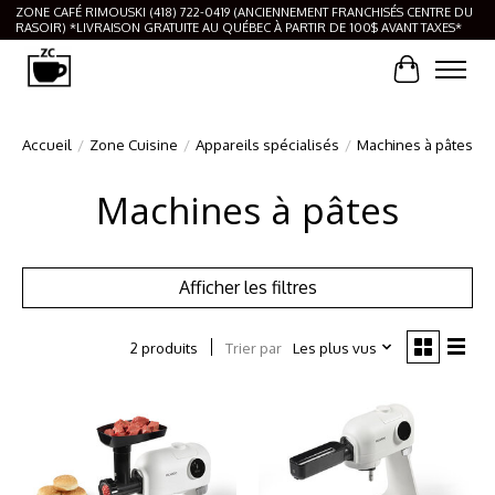
ZONE CAFÉ RIMOUSKI (418) 722-0419 (ANCIENNEMENT FRANCHISÉS CENTRE DU
RASOIR) *LIVRAISON GRATUITE AU QUÉBEC À PARTIR DE 100$ AVANT TAXES*
Panier
Accueil
/
Zone Cuisine
/
Appareils spécialisés
/
Machines à pâtes
Machines à pâtes
Afficher les filtres
Trier par
Les plus vus
2 produits