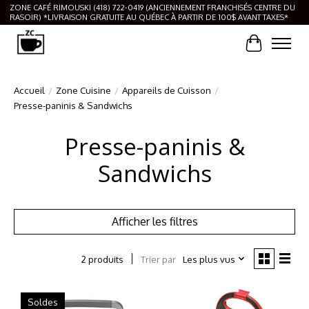
ZONE CAFÉ RIMOUSKI (418) 722-0419 (ANCIENNEMENT FRANCHISÉS CENTRE DU
RASOIR) *LIVRAISON GRATUITE AU QUÉBEC À PARTIR DE 100$ AVANT TAXES*
Panier
Accueil
/
Zone Cuisine
/
Appareils de Cuisson
/
Presse-paninis & Sandwichs
Presse-paninis &
Sandwichs
Afficher les filtres
Trier par
Les plus vus
2 produits
Soldes