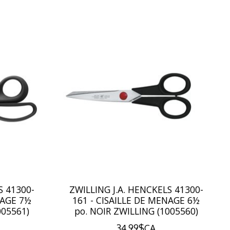
S 41300-
ZWILLING J.A. HENCKELS 41300-
NAGE 7½
161 - CISAILLE DE MENAGE 6½
005561)
po. NOIR ZWILLING (1005560)
34,99$CA