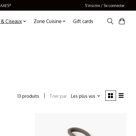
TAXES*
S’inscrire / Se connecter
 & Ciseaux
Zone Cuisine
Gift cards
Trier par
Les plus vus
13 produits