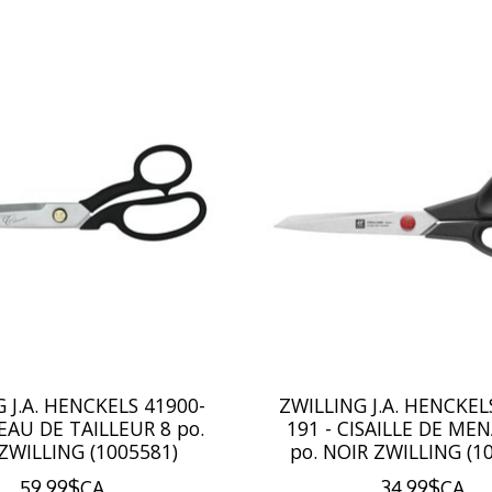
 J.A. HENCKELS 41900-
ZWILLING J.A. HENCKEL
SEAU DE TAILLEUR 8 po.
191 - CISAILLE DE ME
ZWILLING (1005581)
po. NOIR ZWILLING (1
59,99$CA
34,99$CA