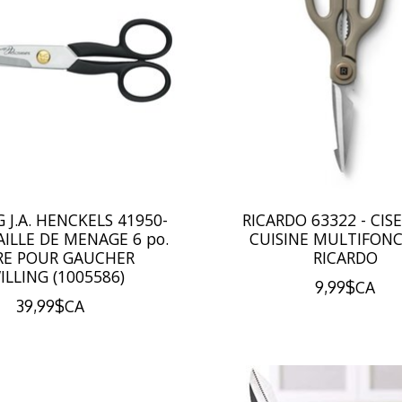
 J.A. HENCKELS 41950-
RICARDO 63322 - CIS
SAILLE DE MENAGE 6 po.
CUISINE MULTIFON
RE POUR GAUCHER
RICARDO
ILLING (1005586)
9,99$CA
39,99$CA