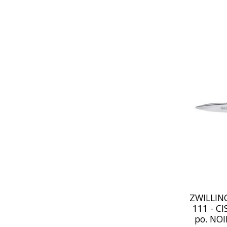
ZWILLING
111 - C
po. NOI