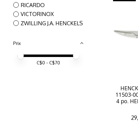
RICARDO
VICTORINOX
ZWILLING J.A. HENCKELS
Prix
Prix minimum
Price maximum value
C$
0
- C$
70
HENCK
11503-00
4 po. H
29