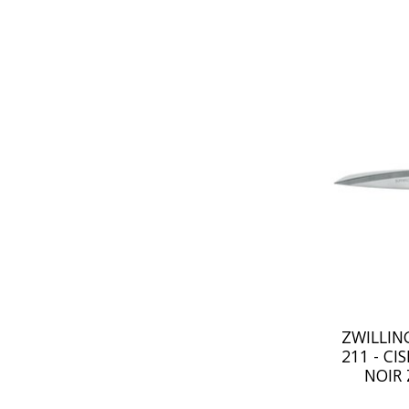
ZWILLING
211 - CI
NOIR 