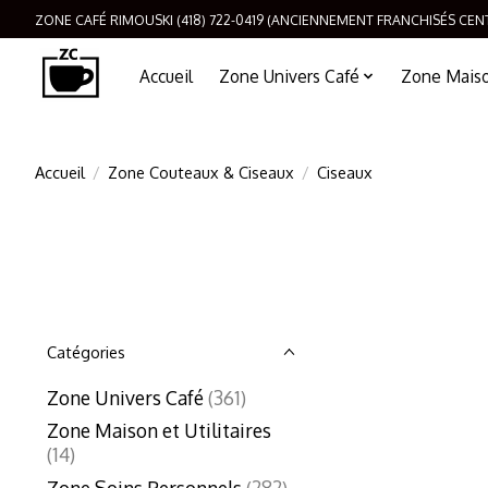
ZONE CAFÉ RIMOUSKI (418) 722-0419 (ANCIENNEMENT FRANCHISÉS CEN
Accueil
Zone Univers Café
Zone Maison
Accueil
/
Zone Couteaux & Ciseaux
/
Ciseaux
Catégories
Zone Univers Café
(361)
Zone Maison et Utilitaires
(14)
Zone Soins Personnels
(282)