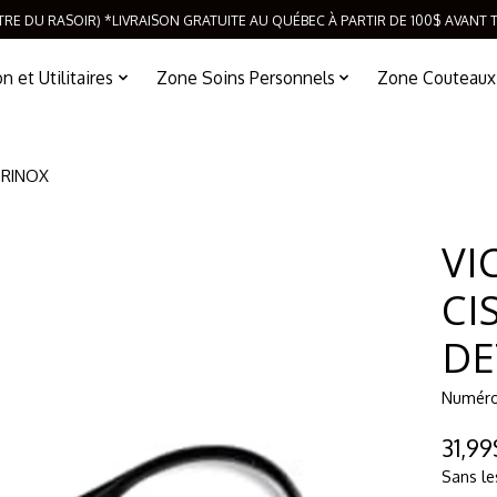
TRE DU RASOIR) *LIVRAISON GRATUITE AU QUÉBEC À PARTIR DE 100$ AVANT 
 et Utilitaires
Zone Soins Personnels
Zone Couteaux
ORINOX
VI
CI
DE
Numéro 
31,9
Sans le