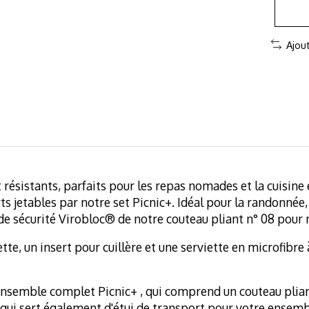
Ajou
t résistants, parfaits pour les repas nomades et la cuisin
ts jetables par notre set Picnic+. Idéal pour la randonné
 de sécurité Virobloc® de notre couteau pliant n° 08 pour m
te, un insert pour cuillère et une serviette en microfibre
ensemble complet Picnic+ , qui comprend un couteau pliant
e qui sert également d'étui de transport pour votre ensemb