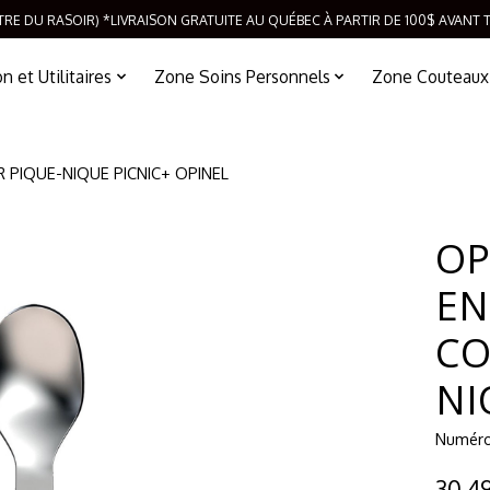
TRE DU RASOIR) *LIVRAISON GRATUITE AU QUÉBEC À PARTIR DE 100$ AVANT 
 et Utilitaires
Zone Soins Personnels
Zone Couteaux
 PIQUE-NIQUE PICNIC+ OPINEL
OP
EN
CO
NI
Numéro 
30,4