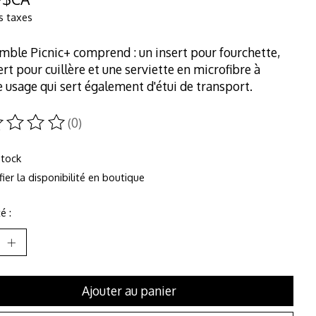
s taxes
mble Picnic+ comprend : un insert pour fourchette,
ert pour cuillère et une serviette en microfibre à
 usage qui sert également d'étui de transport.
(0)
duit est évalué à
0
sur 5
stock
fier la disponibilité en boutique
é :
Ajouter au panier