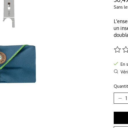
Sans le
L'ense
un ins
double
Ce pro
En 
Véri
Quantit