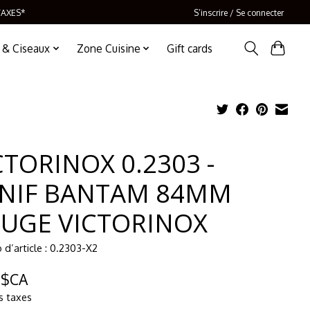
TAXES*
S’inscrire / Se connecter
 & Ciseaux
Zone Cuisine
Gift cards
CTORINOX 0.2303 -
NIF BANTAM 84MM
UGE VICTORINOX
d’article : 0.2303-X2
9$CA
s taxes