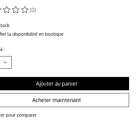
(0)
duit est évalué à
0
sur 5
stock
fier la disponibilité en boutique
é :
Ajouter au panier
Acheter maintenant
ter pour comparer