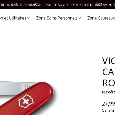
TRE DU RASOIR) *LIVRAISON GRATUITE AU QUÉBEC À PARTIR DE 100$ AVANT 
 et Utilitaires
Zone Soins Personnels
Zone Couteaux
X
VI
CA
RO
Numéro 
27,9
Sans le