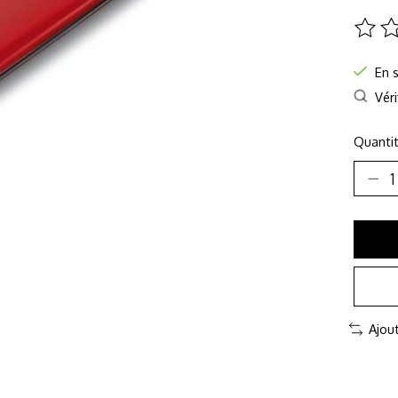
Ce pro
En 
Véri
Quantit
Ajou