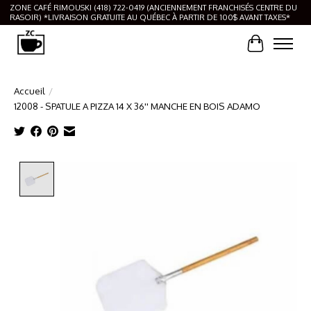
ZONE CAFÉ RIMOUSKI (418) 722-0419 (ANCIENNEMENT FRANCHISÉS CENTRE DU
RASOIR) *LIVRAISON GRATUITE AU QUÉBEC À PARTIR DE 100$ AVANT TAXES*
Panier
Accueil
/
12008 - SPATULE A PIZZA 14 X 36'' MANCHE EN BOIS ADAMO
Product image slideshow Items