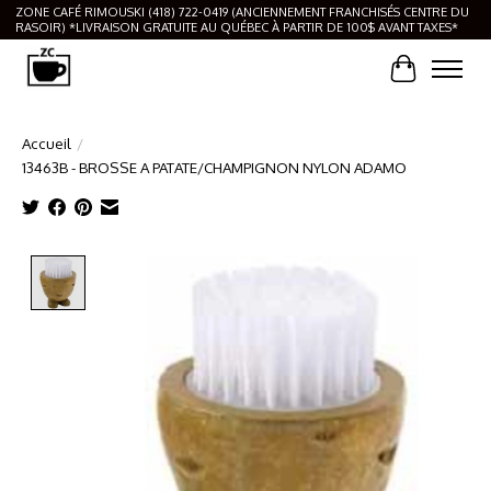
ZONE CAFÉ RIMOUSKI (418) 722-0419 (ANCIENNEMENT FRANCHISÉS CENTRE DU
RASOIR) *LIVRAISON GRATUITE AU QUÉBEC À PARTIR DE 100$ AVANT TAXES*
Panier
Accueil
/
13463B - BROSSE A PATATE/CHAMPIGNON NYLON ADAMO
Product image slideshow Items