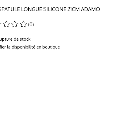
 SPATULE LONGUE SILICONE 21CM ADAMO
(0)
duit est évalué à
0
sur 5
rupture de stock
fier la disponibilité en boutique