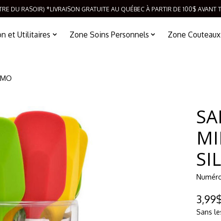
TRE DU RASOIR) *LIVRAISON GRATUITE AU QUÉBEC À PARTIR DE 100$ AVANT 
 et Utilitaires
Zone Soins Personnels
Zone Couteaux
DAMO
SA
MI
SI
Numéro 
3,99
Sans le