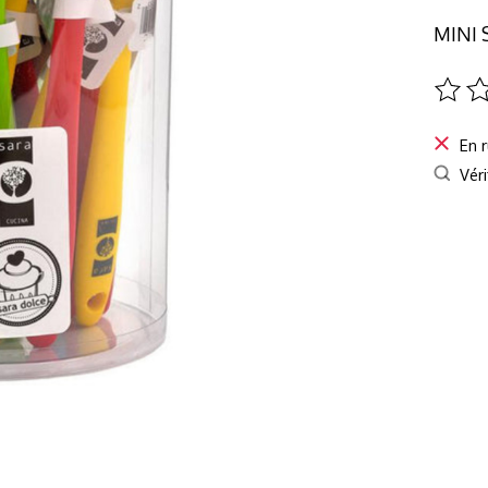
MINI
Ce pro
En 
Véri