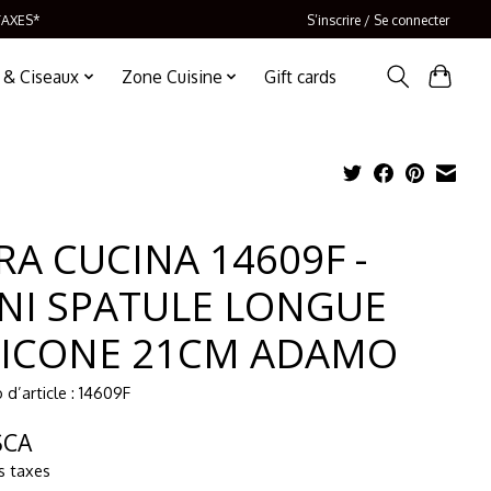
TAXES*
S’inscrire / Se connecter
 & Ciseaux
Zone Cuisine
Gift cards
RA CUCINA 14609F -
NI SPATULE LONGUE
LICONE 21CM ADAMO
d’article : 14609F
$CA
s taxes