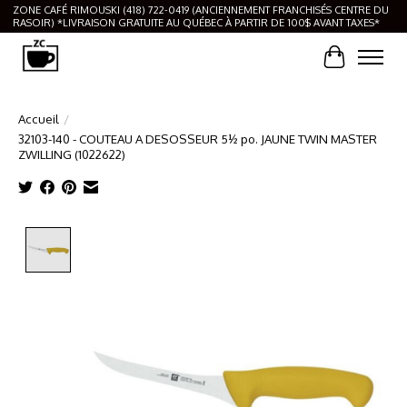
ZONE CAFÉ RIMOUSKI (418) 722-0419 (ANCIENNEMENT FRANCHISÉS CENTRE DU
RASOIR) *LIVRAISON GRATUITE AU QUÉBEC À PARTIR DE 100$ AVANT TAXES*
Panier
Accueil
/
32103-140 - COUTEAU A DESOSSEUR 5½ po. JAUNE TWIN MASTER
ZWILLING (1022622)
Product image slideshow Items