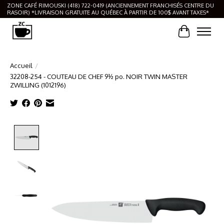
ZONE CAFÉ RIMOUSKI (418) 722-0419 (ANCIENNEMENT FRANCHISÉS CENTRE DU
RASOIR) *LIVRAISON GRATUITE AU QUÉBEC À PARTIR DE 100$ AVANT TAXES*
Panier
Accueil
/
32208-254 - COUTEAU DE CHEF 9½ po. NOIR TWIN MASTER
ZWILLING (1012196)
Product image slideshow Items