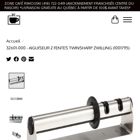
ZONE CAFÉ RIMOUSKI (418) 722-0419 (ANCIENNEMENT FRANCHISÉS CENTRE DU
RASOIR) *LIVRAISON GRATUITE AU QUÉBEC À PARTIR DE 100$ AVANT TAXES*
Panier
Accueil
/
32601-000 - AIGUISEUR 2 FENTES TWINSHARP ZWILLING (1001795)
Product image slideshow Items