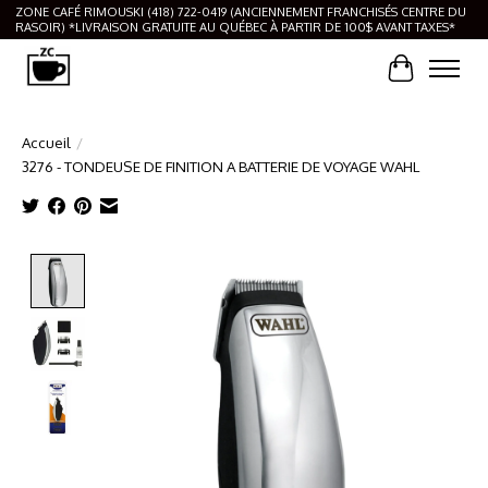
ZONE CAFÉ RIMOUSKI (418) 722-0419 (ANCIENNEMENT FRANCHISÉS CENTRE DU
RASOIR) *LIVRAISON GRATUITE AU QUÉBEC À PARTIR DE 100$ AVANT TAXES*
Panier
Accueil
/
3276 - TONDEUSE DE FINITION A BATTERIE DE VOYAGE WAHL
Product image slideshow Items