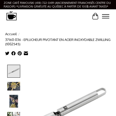
ZONE CAFÉ RIMOUSKI (418) 722-0419 (ANCIENNEMENT FRANCHISÉS CENTRE DU
RASOIR) *LIVRAISON GRATUITE AU QUÉBEC À PARTIR DE 100$ AVANT TAXES*
Panier
Accueil
/
37160-036 - EPLUCHEUR PIVOTANT EN ACIER INOXYDABLE ZWILLING
(1002545)
Product image slideshow Items