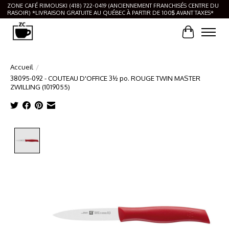
ZONE CAFÉ RIMOUSKI (418) 722-0419 (ANCIENNEMENT FRANCHISÉS CENTRE DU
RASOIR) *LIVRAISON GRATUITE AU QUÉBEC À PARTIR DE 100$ AVANT TAXES*
Panier
Accueil
/
38095-092 - COUTEAU D'OFFICE 3½ po. ROUGE TWIN MASTER
ZWILLING (1019055)
Product image slideshow Items