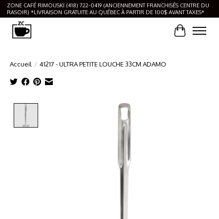
ZONE CAFÉ RIMOUSKI (418) 722-0419 (ANCIENNEMENT FRANCHISÉS CENTRE DU
RASOIR) *LIVRAISON GRATUITE AU QUÉBEC À PARTIR DE 100$ AVANT TAXES*
Panier
Accueil
/
41217 - ULTRA PETITE LOUCHE 33CM ADAMO
Product image slideshow Items