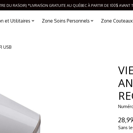
TRE DU RASOIR) *LIVRAISON GRATUITE AU QUÉBEC À PARTIR DE 100$ AVANT 
 et Utilitaires
Zone Soins Personnels
Zone Couteaux
R USB
VI
AN
RE
Numéro 
28,9
Sans le