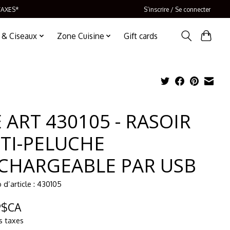
TAXES*
S’inscrire / Se connecter
 & Ciseaux
Zone Cuisine
Gift cards
E ART 430105 - RASOIR
TI-PELUCHE
CHARGEABLE PAR USB
d’article : 430105
9$CA
s taxes