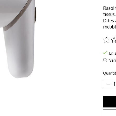
Rasoir
tissus.
Dites 
meubl
Ce pro
En 
Véri
Quantit