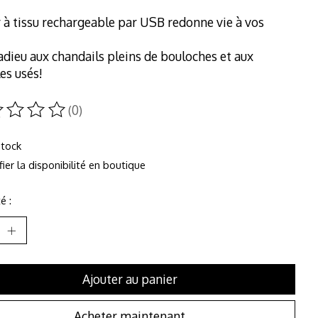
 à tissu rechargeable par USB redonne vie à vos
adieu aux chandails pleins de bouloches et aux
es usés!
(0)
duit est évalué à
0
sur 5
stock
fier la disponibilité en boutique
é :
Ajouter au panier
Acheter maintenant