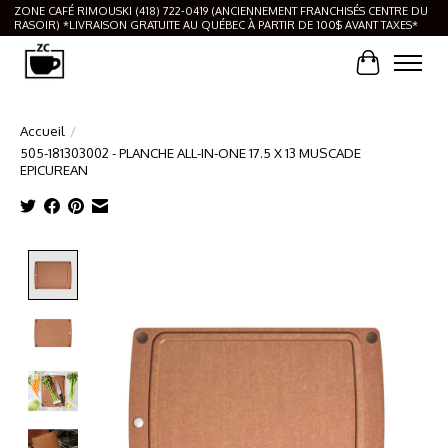
ZONE CAFÉ RIMOUSKI (418) 722-0419 (ANCIENNEMENT FRANCHISÉS CENTRE DU
RASOIR) *LIVRAISON GRATUITE AU QUÉBEC À PARTIR DE 100$ AVANT TAXES*
Panier
Accueil
/
505-181303002 - PLANCHE ALL-IN-ONE 17.5 X 13 MUSCADE
EPICUREAN
Product image slideshow Items