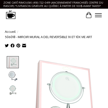
ZONE CAFÉ RIMOUSKI (418) 722-0419 (ANCIENNEMENT FRANCHISÉS CENTRE DU
RASOIR) *LIVRAISON GRATUITE AU QUÉBEC À PARTIR DE 100$ AVANT TAXES*
Panier
Accueil
/
506018 - MIROIR MURAL A DEL REVERSIBLE 1X ET 10X VIE ART
Product image slideshow Items