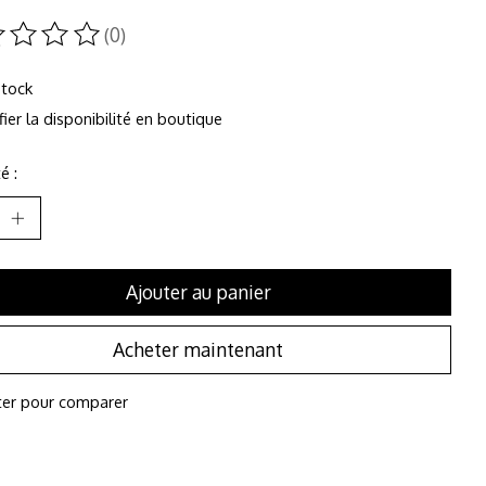
(0)
duit est évalué à
0
sur 5
stock
fier la disponibilité en boutique
é :
Ajouter au panier
Acheter maintenant
ter pour comparer