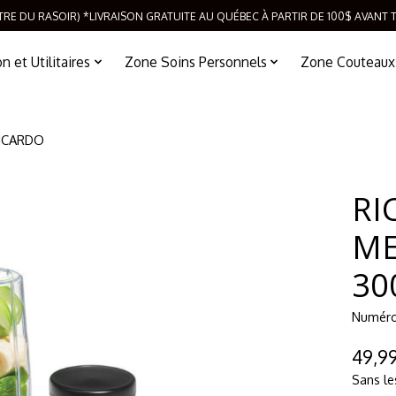
TRE DU RASOIR) *LIVRAISON GRATUITE AU QUÉBEC À PARTIR DE 100$ AVANT 
 et Utilitaires
Zone Soins Personnels
Zone Couteaux
RICARDO
RI
ME
30
Numéro 
49,9
Sans le