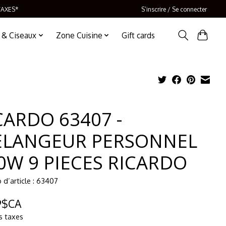
TAXES*
S’inscrire / Se connecter
 & Ciseaux
Zone Cuisine
Gift cards
CARDO 63407 -
LANGEUR PERSONNEL
0W 9 PIECES RICARDO
d’article : 63407
9$CA
s taxes