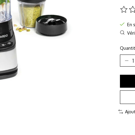
Ce pro
En 
Véri
Quantit
Ajou