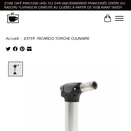
ZONE CAFÉ RIMOUSKI (418) 722-0419 (ANCIENNEMENT FRANCHISÉS CENTRE DU
RASOIR) *LIVRAISON GRATUITE AU QUÉBEC À PARTIR DE 100$ AVANT TAXES*
Panier
Accueil
/
63759 - RICARDO TORCHE CULINAIRE
Product image slideshow Items