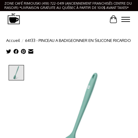
ZONE CAFÉ RIMOUSKI (418) 722-0419 (ANCIENNEMENT FRANCHISÉS CENTRE DU
RASOIR) *LIVRAISON GRATUITE AU QUÉBEC À PARTIR DE 100$ AVANT TAXES*
Panier
Accueil
/
64133 - PINCEAU A BADIGEONNER EN SILICONE RICARDO
Product image slideshow Items