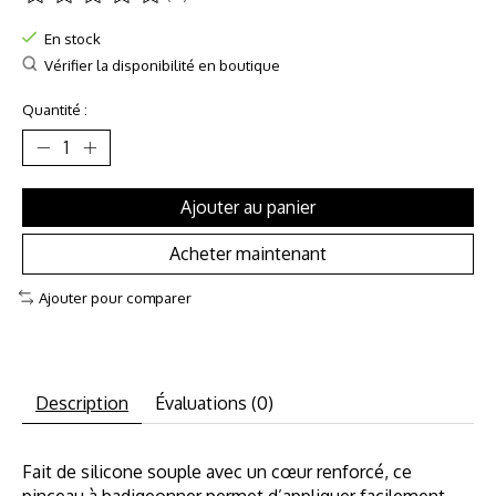
Ce produit est évalué à
0
sur 5
En stock
Vérifier la disponibilité en boutique
Quantité :
Ajouter au panier
Acheter maintenant
Ajouter pour comparer
Description
Évaluations (0)
Fait de silicone souple avec un cœur renforcé, ce
pinceau à badigeonner permet d’appliquer facilement