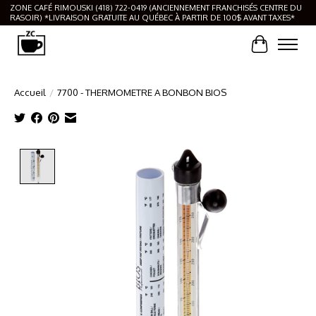
ZONE CAFÉ RIMOUSKI (418) 722-0419 (ANCIENNEMENT FRANCHISÉS CENTRE DU
RASOIR) *LIVRAISON GRATUITE AU QUÉBEC À PARTIR DE 100$ AVANT TAXES*
Panier
Accueil
/
7700 - THERMOMETRE A BONBON BIOS
Product image slideshow Items