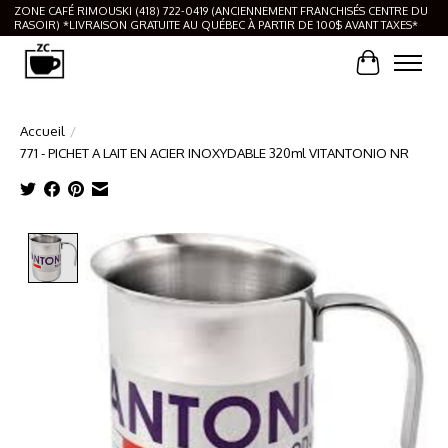
ZONE CAFÉ RIMOUSKI (418) 722-0419 (ANCIENNEMENT FRANCHISÉS CENTRE DU
RASOIR) *LIVRAISON GRATUITE AU QUÉBEC À PARTIR DE 100$ AVANT TAXES*
Panier
Accueil
/
771 - PICHET A LAIT EN ACIER INOXYDABLE 320ml VITANTONIO NR
Product image slideshow Items