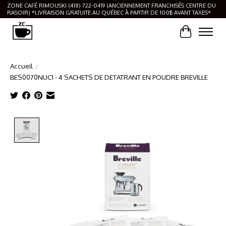
ZONE CAFÉ RIMOUSKI (418) 722-0419 (ANCIENNEMENT FRANCHISÉS CENTRE DU
RASOIR) *LIVRAISON GRATUITE AU QUÉBEC À PARTIR DE 100$ AVANT TAXES*
Panier
Accueil
/
BES0070NUC1 - 4 SACHETS DE DETATRANT EN POUDRE BREVILLE
Product image slideshow Items