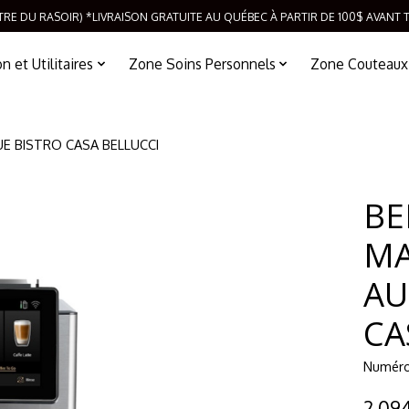
TRE DU RASOIR) *LIVRAISON GRATUITE AU QUÉBEC À PARTIR DE 100$ AVANT 
 et Utilitaires
Zone Soins Personnels
Zone Couteaux
E BISTRO CASA BELLUCCI
BE
MA
AU
CA
Numéro
2 09