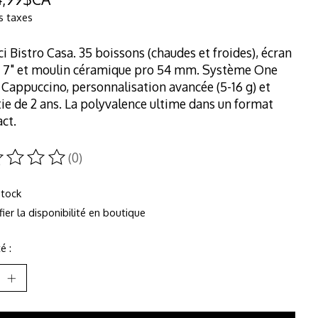
s taxes
ci Bistro Casa. 35 boissons (chaudes et froides), écran
e 7" et moulin céramique pro 54 mm. Système One
Cappuccino, personnalisation avancée (5-16 g) et
ie de 2 ans. La polyvalence ultime dans un format
ct.
(0)
duit est évalué à
0
sur 5
stock
fier la disponibilité en boutique
é :