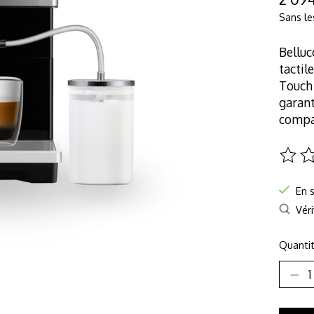
Sans le
Belluc
tactil
Touch 
garant
compa
Ce pro
En 
Véri
Quantit