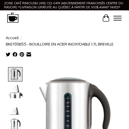
ZONE CAFÉ RIMOUSKI (418) 722-0419 (ANCIENNEMENT FRANCHISÉS CENTRE DU
RASOIR) *LIVRAISON GRATUITE AU QUÉBEC À PARTIR DE 100$ AVANT TAXES*
Panier
Accueil
/
BKE700BSS - BOUILLOIRE EN ACIER INOXYDABLE 1.7L BREVILLE
Product image slideshow Items