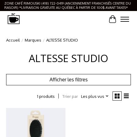
ZONE CAFÉ RIMOUSKI (418) 722-0419 (ANCIENNEMENT FRANCHISÉS CENTRE DU
RASOIR) *LIVRAISON GRATUITE AU QUÉBEC À PARTIR DE 100$ AVANT TAXES*
Panier
Accueil
/
Marques
/
ALTESSE STUDIO
ALTESSE STUDIO
Afficher les filtres
Trier par
Les plus vus
1 produits