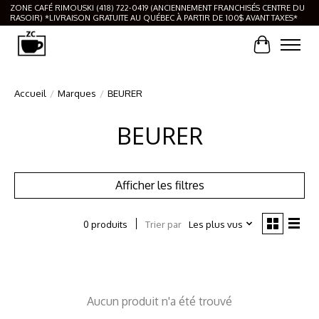
ZONE CAFÉ RIMOUSKI (418) 722-0419 (ANCIENNEMENT FRANCHISÉS CENTRE DU
RASOIR) *LIVRAISON GRATUITE AU QUÉBEC À PARTIR DE 100$ AVANT TAXES*
Panier
Accueil
/
Marques
/
BEURER
BEURER
Afficher les filtres
Trier par
Les plus vus
0 produits
Aucun produit n'a été trouvé