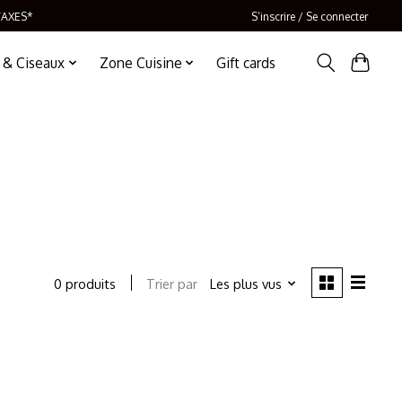
TAXES*
S’inscrire / Se connecter
 & Ciseaux
Zone Cuisine
Gift cards
Trier par
Les plus vus
0 produits