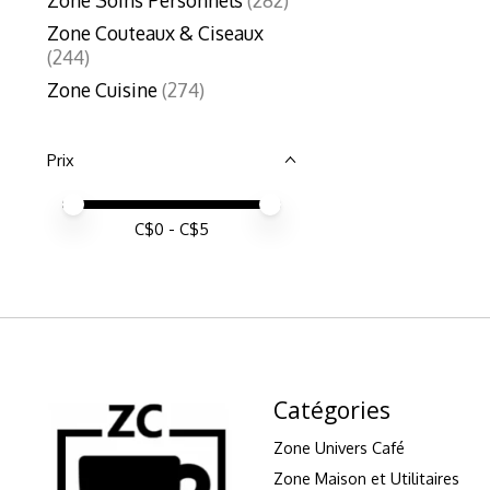
Zone Couteaux & Ciseaux
(244)
Zone Cuisine
(274)
Prix
Prix minimum
Price maximum value
C$
0
- C$
5
Catégories
Zone Univers Café
Zone Maison et Utilitaires