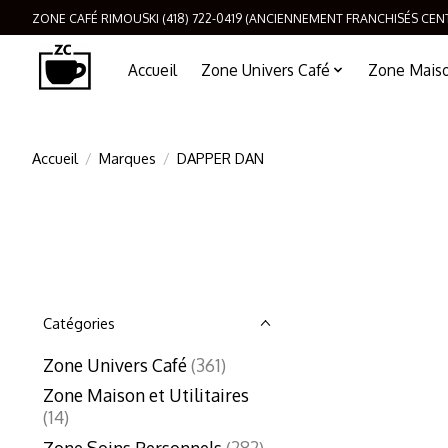
ZONE CAFÉ RIMOUSKI (418) 722-0419 (ANCIENNEMENT FRANCHISÉS CEN
Accueil
Zone Univers Café
Zone Maison
Accueil
/
Marques
/
DAPPER DAN
Catégories
Zone Univers Café
(361)
Zone Maison et Utilitaires
(14)
Zone Soins Personnels
(282)