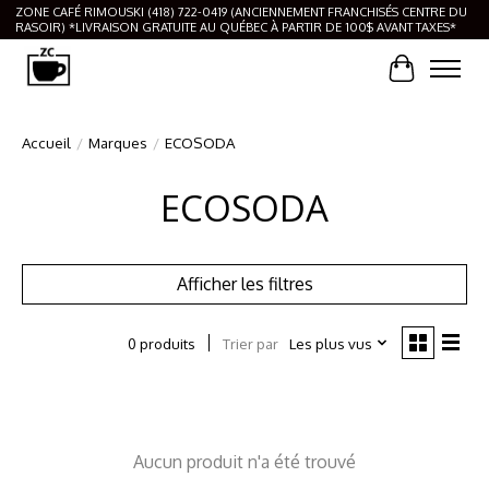
ZONE CAFÉ RIMOUSKI (418) 722-0419 (ANCIENNEMENT FRANCHISÉS CENTRE DU
RASOIR) *LIVRAISON GRATUITE AU QUÉBEC À PARTIR DE 100$ AVANT TAXES*
Panier
Accueil
/
Marques
/
ECOSODA
ECOSODA
Afficher les filtres
Trier par
Les plus vus
0 produits
Aucun produit n'a été trouvé