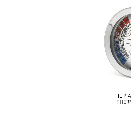
IL PI
THER