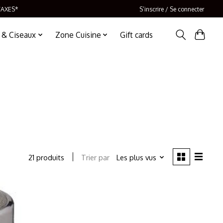
TAXES*
S’inscrire / Se connecter
 & Ciseaux
Zone Cuisine
Gift cards
Trier par
Les plus vus
21 produits