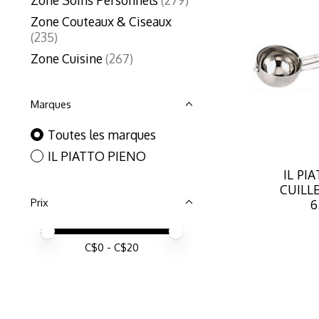
Zone Couteaux & Ciseaux
(235)
Zone Cuisine
(267)
Marques
Toutes les marques
IL PIATTO PIENO
IL PI
CUILL
Prix
6
Prix minimum
Price maximum value
C$
0
- C$
20