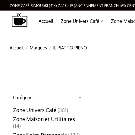
ZONE CAFÉ RIMOUSKI (418) 722-0419 (ANCIENNEMENT FRANCHISÉS CEN
Accueil
Zone Univers Café
Zone Maison
Accueil
/
Marques
/
IL PIATTO PIENO
Catégories
Zone Univers Café
(361)
Zone Maison et Utilitaires
(14)
Zone Soins Personnels
(279)