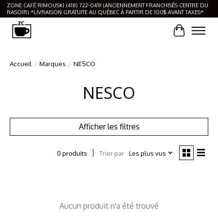
ZONE CAFÉ RIMOUSKI (418) 722-0419 (ANCIENNEMENT FRANCHISÉS CENTRE DU
RASOIR) *LIVRAISON GRATUITE AU QUÉBEC À PARTIR DE 100$ AVANT TAXES*
Panier
Accueil
/
Marques
/
NESCO
NESCO
Afficher les filtres
Trier par
Les plus vus
0 produits
Aucun produit n'a été trouvé