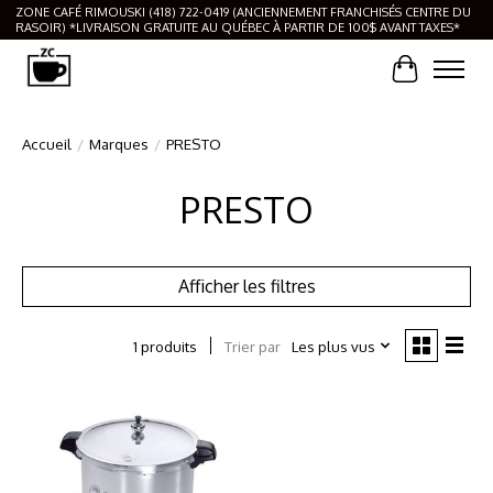
ZONE CAFÉ RIMOUSKI (418) 722-0419 (ANCIENNEMENT FRANCHISÉS CENTRE DU
RASOIR) *LIVRAISON GRATUITE AU QUÉBEC À PARTIR DE 100$ AVANT TAXES*
Panier
Accueil
/
Marques
/
PRESTO
PRESTO
Afficher les filtres
Trier par
Les plus vus
1 produits