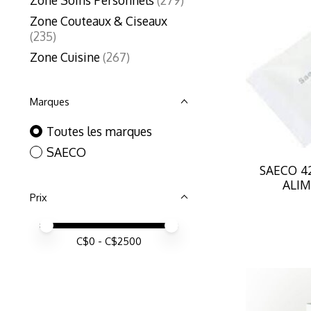
Zone Couteaux & Ciseaux
(235)
Zone Cuisine
(267)
Marques
Toutes les marques
SAECO
SAECO 4
ALIM
Prix
Prix minimum
Price maximum value
C$
0
- C$
2500