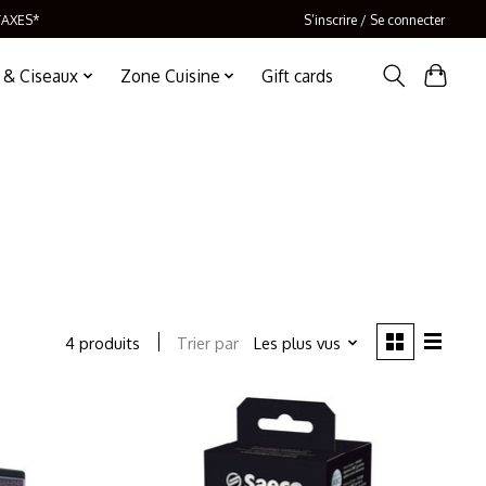
TAXES*
S’inscrire / Se connecter
 & Ciseaux
Zone Cuisine
Gift cards
Trier par
Les plus vus
4 produits