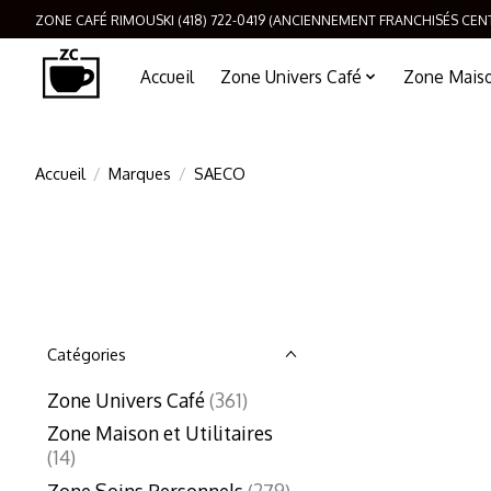
ZONE CAFÉ RIMOUSKI (418) 722-0419 (ANCIENNEMENT FRANCHISÉS CEN
Accueil
Zone Univers Café
Zone Maison
Accueil
/
Marques
/
SAECO
Catégories
Zone Univers Café
(361)
Zone Maison et Utilitaires
(14)
Zone Soins Personnels
(279)