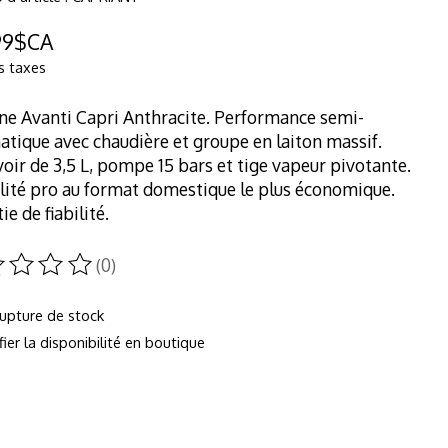
99$CA
s taxes
e Avanti Capri Anthracite. Performance semi-
tique avec chaudière et groupe en laiton massif.
oir de 3,5 L, pompe 15 bars et tige vapeur pivotante.
lité pro au format domestique le plus économique.
ie de fiabilité.
(0)
duit est évalué à
0
sur 5
rupture de stock
fier la disponibilité en boutique