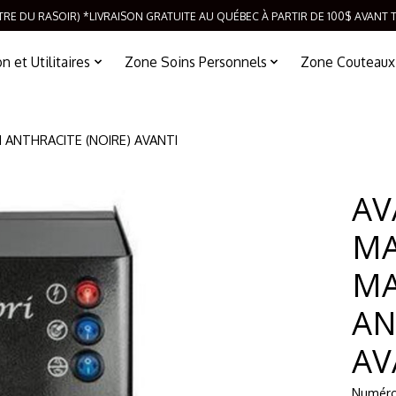
TRE DU RASOIR) *LIVRAISON GRATUITE AU QUÉBEC À PARTIR DE 100$ AVANT 
 et Utilitaires
Zone Soins Personnels
Zone Couteaux
 ANTHRACITE (NOIRE) AVANTI
AV
MA
MA
AN
AV
Numéro 