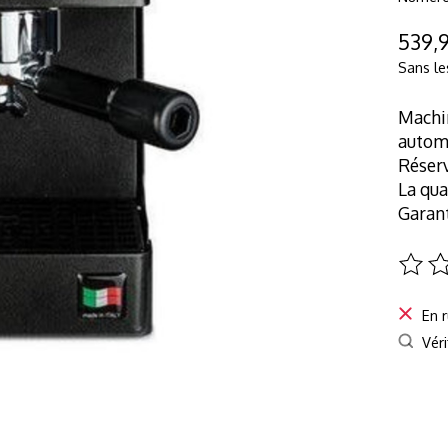
539,
Sans le
Machin
automa
Réserv
La qua
Garant
Ce pro
En 
Véri