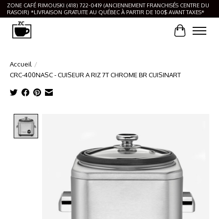
ZONE CAFÉ RIMOUSKI (418) 722-0419 (ANCIENNEMENT FRANCHISÉS CENTRE DU
RASOIR) *LIVRAISON GRATUITE AU QUÉBEC À PARTIR DE 100$ AVANT TAXES*
Panier
Accueil
/
CRC-400NASC - CUISEUR A RIZ 7T CHROME BR CUISINART
Product image slideshow Items