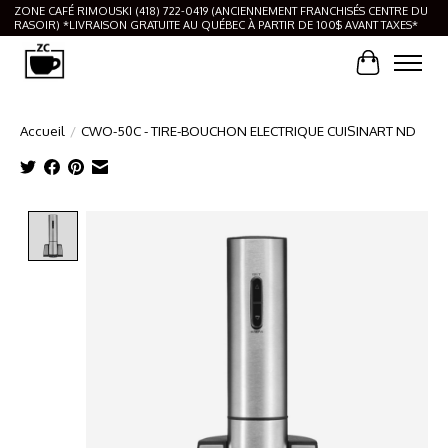
ZONE CAFÉ RIMOUSKI (418) 722-0419 (ANCIENNEMENT FRANCHISÉS CENTRE DU
RASOIR) *LIVRAISON GRATUITE AU QUÉBEC À PARTIR DE 100$ AVANT TAXES*
Panier
Accueil
/
CWO-50C - TIRE-BOUCHON ELECTRIQUE CUISINART ND
Product image slideshow Items