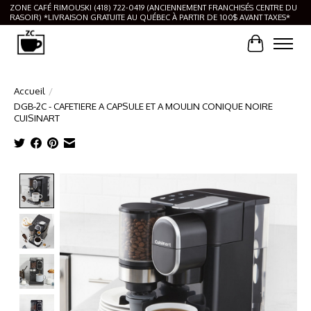
ZONE CAFÉ RIMOUSKI (418) 722-0419 (ANCIENNEMENT FRANCHISÉS CENTRE DU
RASOIR) *LIVRAISON GRATUITE AU QUÉBEC À PARTIR DE 100$ AVANT TAXES*
Panier
Accueil
/
DGB-2C - CAFETIERE A CAPSULE ET A MOULIN CONIQUE NOIRE
CUISINART
Product image slideshow Items