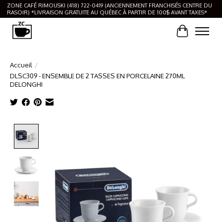
ZONE CAFÉ RIMOUSKI (418) 722-0419 (ANCIENNEMENT FRANCHISÉS CENTRE DU
RASOIR) *LIVRAISON GRATUITE AU QUÉBEC À PARTIR DE 100$ AVANT TAXES*
Panier
Accueil
/
DLSC309 - ENSEMBLE DE 2 TASSES EN PORCELAINE 270ML
DELONGHI
Product image slideshow Items