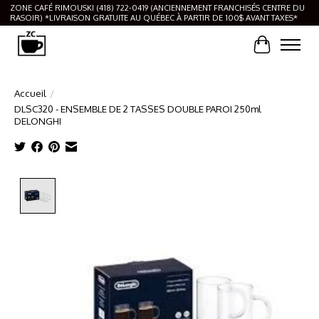
ZONE CAFÉ RIMOUSKI (418) 722-0419 (ANCIENNEMENT FRANCHISÉS CENTRE DU
RASOIR) *LIVRAISON GRATUITE AU QUÉBEC À PARTIR DE 100$ AVANT TAXES*
Panier
Accueil
/
DLSC320 - ENSEMBLE DE 2 TASSES DOUBLE PAROI 250ml
DELONGHI
Product image slideshow Items