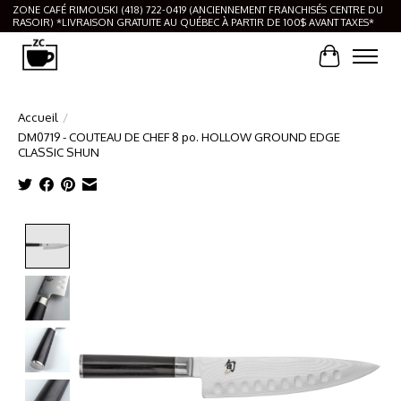
ZONE CAFÉ RIMOUSKI (418) 722-0419 (ANCIENNEMENT FRANCHISÉS CENTRE DU
RASOIR) *LIVRAISON GRATUITE AU QUÉBEC À PARTIR DE 100$ AVANT TAXES*
Panier
Accueil
/
DM0719 - COUTEAU DE CHEF 8 po. HOLLOW GROUND EDGE
CLASSIC SHUN
Product image slideshow Items