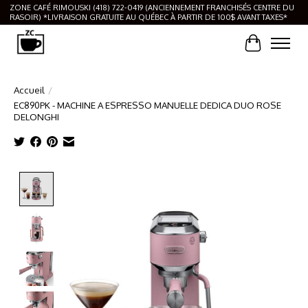
ZONE CAFÉ RIMOUSKI (418) 722-0419 (ANCIENNEMENT FRANCHISÉS CENTRE DU
RASOIR) *LIVRAISON GRATUITE AU QUÉBEC À PARTIR DE 100$ AVANT TAXES*
Panier
Accueil
/
EC890PK - MACHINE A ESPRESSO MANUELLE DEDICA DUO ROSE
DELONGHI
Product image slideshow Items