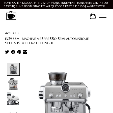
ZONE CAFÉ RIMOUSKI (418) 722-0419 (ANCIENNEMENT FRANCHISÉS CENTRE DU
RASOIR) *LIVRAISON GRATUITE AU QUÉBEC À PARTIR DE 100$ AVANT TAXES*
Panier
Accueil
/
EC9555M - MACHINE A ESPRESSO SEMI-AUTOMATIQUE
SPECIALISTA OPERA DELONGHI
Product image slideshow Items