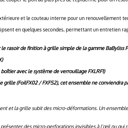
le extérieure et le couteau interne pour un renouvellemen
clipsent en quelques secondes, permettant un entretien ra
le rasoir de finition à grille simple de la gamme BaBylis
X)
e boîtier avec le système de verrouillage FXLRF1)
le grille (FoilFX02 / FXFS2), cet ensemble ne conviendra 
ssent et la grille subit des micro-déformations. Un ensemb
u présenter des micro-perforations invisibles à l'œil nu qu