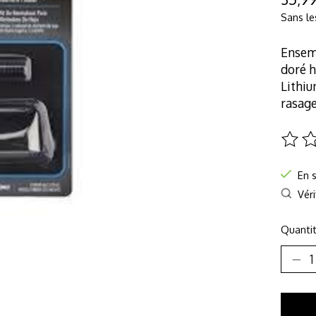
Sans le
Ensemb
doré h
Lithiu
rasage
Ce pro
En 
Véri
Quantit