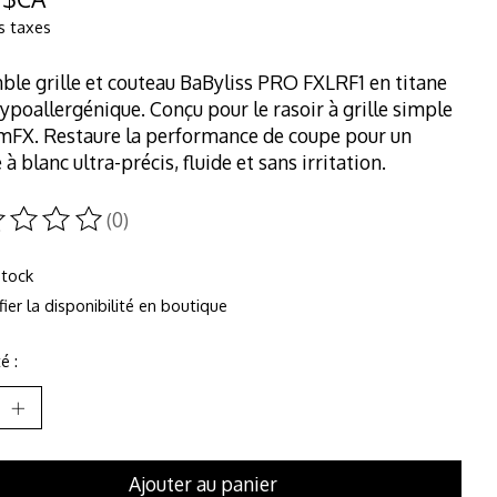
s taxes
le grille et couteau BaByliss PRO FXLRF1 en titane
ypoallergénique. Conçu pour le rasoir à grille simple
mFX. Restaure la performance de coupe pour un
 à blanc ultra-précis, fluide et sans irritation.
(0)
duit est évalué à
0
sur 5
stock
fier la disponibilité en boutique
é :
Ajouter au panier