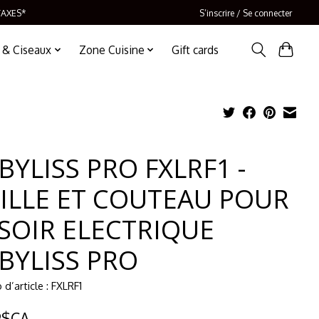
TAXES*
S’inscrire / Se connecter
 & Ciseaux
Zone Cuisine
Gift cards
BYLISS PRO FXLRF1 -
ILLE ET COUTEAU POUR
SOIR ELECTRIQUE
BYLISS PRO
d’article : FXLRF1
9$CA