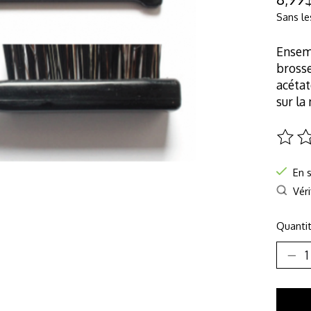
Sans le
Ensem
brosse
acétat
sur la
Ce pro
En 
Véri
Quantit