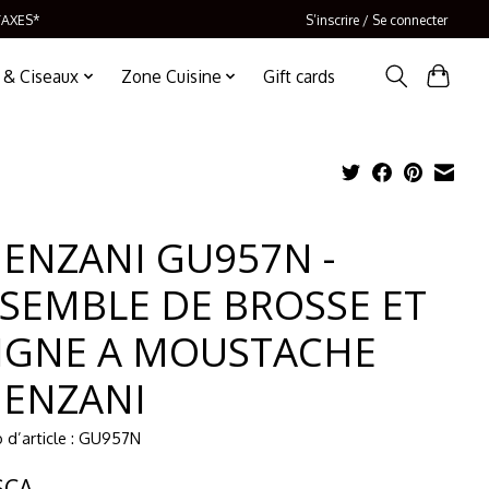
TAXES*
S’inscrire / Se connecter
 & Ciseaux
Zone Cuisine
Gift cards
ENZANI GU957N -
SEMBLE DE BROSSE ET
IGNE A MOUSTACHE
ENZANI
 d’article : GU957N
$CA