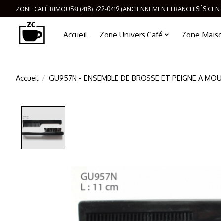
ZONE CAFÉ RIMOUSKI (418) 722-0419 (ANCIENNEMENT FRANCHISÉS CEN
Accueil
Zone Univers Café
Zone Maison
Accueil
/
GU957N - ENSEMBLE DE BROSSE ET PEIGNE A MO
Product image slideshow Items