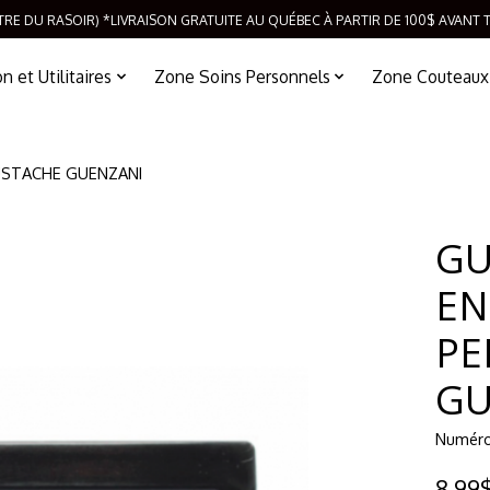
TRE DU RASOIR) *LIVRAISON GRATUITE AU QUÉBEC À PARTIR DE 100$ AVANT 
 et Utilitaires
Zone Soins Personnels
Zone Couteaux
USTACHE GUENZANI
GU
EN
PE
GU
Numéro
8,99