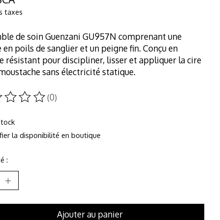
s taxes
ble de soin Guenzani GU957N comprenant une
 en poils de sanglier et un peigne fin. Conçu en
e résistant pour discipliner, lisser et appliquer la cire
 moustache sans électricité statique.
(0)
duit est évalué à
0
sur 5
stock
fier la disponibilité en boutique
é :
Ajouter au panier