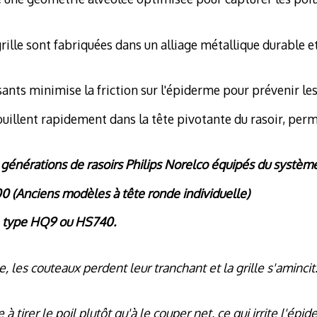
grille sont fabriquées dans un alliage métallique durable e
nts minimise la friction sur l'épiderme pour prévenir les i
rrouillent rapidement dans la tête pivotante du rasoir, per
énérations de rasoirs Philips Norelco équipés du système
 (Anciens modèles à tête ronde individuelle)
de type HQ9 ou HS740.
age, les couteaux perdent leur tranchant et la grille s'amin
 tirer le poil plutôt qu'à le couper net, ce qui irrite l'é