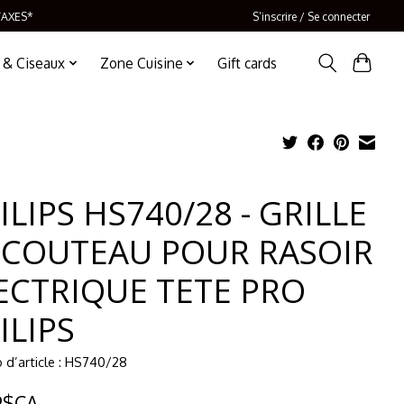
TAXES*
S’inscrire / Se connecter
 & Ciseaux
Zone Cuisine
Gift cards
ILIPS HS740/28 - GRILLE
 COUTEAU POUR RASOIR
ECTRIQUE TETE PRO
ILIPS
d’article : HS740/28
9$CA