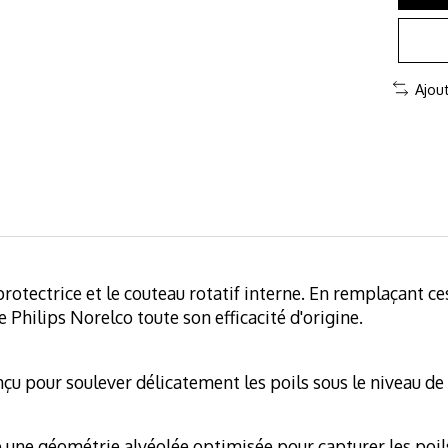
Ajou
rotectrice et le couteau rotatif interne. En remplaçant c
 Philips Norelco toute son efficacité d'origine.
çu pour soulever délicatement les poils sous le niveau de 
e une géométrie alvéolée optimisée pour capturer les poils