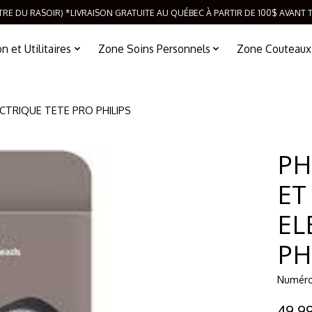
TRE DU RASOIR) *LIVRAISON GRATUITE AU QUÉBEC À PARTIR DE 100$ AVANT 
 et Utilitaires
Zone Soins Personnels
Zone Couteaux
CTRIQUE TETE PRO PHILIPS
PH
ET
EL
PH
Numéro 
49,9