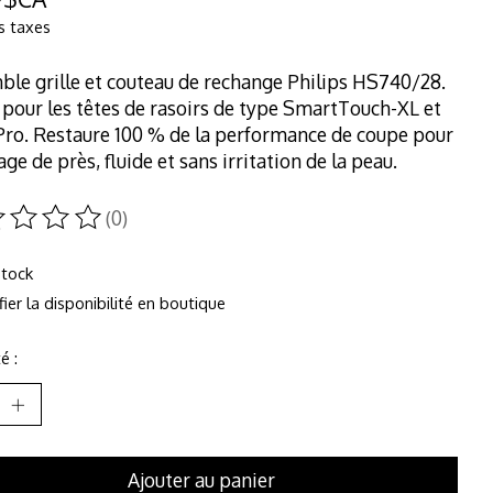
s taxes
le grille et couteau de rechange Philips HS740/28.
pour les têtes de rasoirs de type SmartTouch-XL et
Pro. Restaure 100 % de la performance de coupe pour
age de près, fluide et sans irritation de la peau.
(0)
duit est évalué à
0
sur 5
stock
fier la disponibilité en boutique
é :
Ajouter au panier