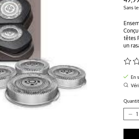
Sans le
Ensemb
Conçu 
têtes 
un ras
Ce pro
En 
Véri
Quantit