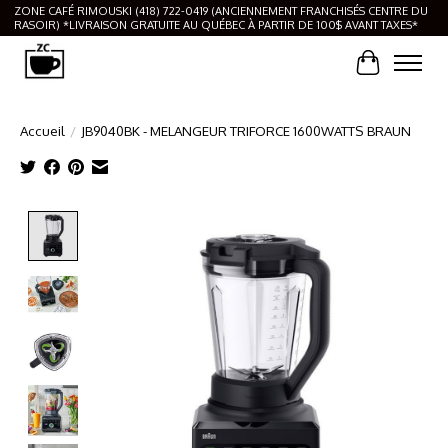
ZONE CAFÉ RIMOUSKI (418) 722-0419 (ANCIENNEMENT FRANCHISÉS CENTRE DU
RASOIR) *LIVRAISON GRATUITE AU QUÉBEC À PARTIR DE 100$ AVANT TAXES*
Panier
Accueil
/
JB9040BK - MELANGEUR TRIFORCE 1600WATTS BRAUN
Product image slideshow Items